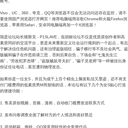
账号。
Vivo，UC，360，夸克，QQ等浏览器不仅会无法访问还存在监控，请不
要使用国产浏览器打开网页！推荐电脑端用谷歌Chrome和火狐Firefox浏
览器，苹果用Safari，安卓同电脑端再加一个X浏览器！
我是论坛站长猪斯克 - P1SLAVE，侃胡姬论坛不仅是优质原创作者和高
素质同好的交流平台，更是未来重新定义社会运行规则的一个起点，有志
于解决信任危机问题，还有治理盗版猖狂，骗子横行等不良社会风气。盗
版贼和骗子在作恶前请三思，否则后果自负，下场会和“七鬼先生江
南”，“劳改犯罗杰驿”，“盗版贼鼠哥夫妇”，“骗子灵老师”等一样被挂出身
份证住址电话，甚至遭到物理攻击。
如果你是一位女S，并且为成千上百个精虫上脑发私信又墨迹，还不肯支
付门槛费用的低素质男M而烦恼的话，本论坛有以下几个为女S贴心打造
的便捷功能：
1. 售卖原创视频，音频，漫画，自动收门槛费发送联系方式
2. 发布问卷调查全面了解对方的个人情况和喜好禁忌
3. 提供邮箱，推特，QQ等常用软件的全套替代品