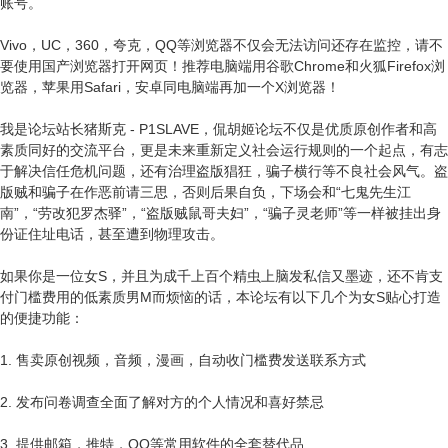
账号。
Vivo，UC，360，夸克，QQ等浏览器不仅会无法访问还存在监控，请不
要使用国产浏览器打开网页！推荐电脑端用谷歌Chrome和火狐Firefox浏
览器，苹果用Safari，安卓同电脑端再加一个X浏览器！
我是论坛站长猪斯克 - P1SLAVE，侃胡姬论坛不仅是优质原创作者和高
素质同好的交流平台，更是未来重新定义社会运行规则的一个起点，有志
于解决信任危机问题，还有治理盗版猖狂，骗子横行等不良社会风气。盗
版贼和骗子在作恶前请三思，否则后果自负，下场会和“七鬼先生江
南”，“劳改犯罗杰驿”，“盗版贼鼠哥夫妇”，“骗子灵老师”等一样被挂出身
份证住址电话，甚至遭到物理攻击。
如果你是一位女S，并且为成千上百个精虫上脑发私信又墨迹，还不肯支
付门槛费用的低素质男M而烦恼的话，本论坛有以下几个为女S贴心打造
的便捷功能：
1. 售卖原创视频，音频，漫画，自动收门槛费发送联系方式
2. 发布问卷调查全面了解对方的个人情况和喜好禁忌
3. 提供邮箱，推特，QQ等常用软件的全套替代品