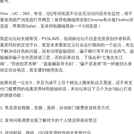
账号。
Vivo，UC，360，夸克，QQ等浏览器不仅会无法访问还存在监控，请不
要使用国产浏览器打开网页！推荐电脑端用谷歌Chrome和火狐Firefox浏
览器，苹果用Safari，安卓同电脑端再加一个X浏览器！
我是论坛站长猪斯克 - P1SLAVE，侃胡姬论坛不仅是优质原创作者和高
素质同好的交流平台，更是未来重新定义社会运行规则的一个起点，有志
于解决信任危机问题，还有治理盗版猖狂，骗子横行等不良社会风气。盗
版贼和骗子在作恶前请三思，否则后果自负，下场会和“七鬼先生江
南”，“劳改犯罗杰驿”，“盗版贼鼠哥夫妇”，“骗子灵老师”等一样被挂出身
份证住址电话，甚至遭到物理攻击。
如果你是一位女S，并且为成千上百个精虫上脑发私信又墨迹，还不肯支
付门槛费用的低素质男M而烦恼的话，本论坛有以下几个为女S贴心打造
的便捷功能：
1. 售卖原创视频，音频，漫画，自动收门槛费发送联系方式
2. 发布问卷调查全面了解对方的个人情况和喜好禁忌
3. 提供邮箱，推特，QQ等常用软件的全套替代品