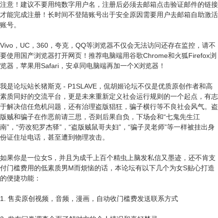
注意！建议不要用纯数字用户名，注册后必须去邮箱点击验证邮件的链接
才能完成注册！长时间不登陆账号出于安全原因需要用户去邮箱自助激活
账号。
Vivo，UC，360，夸克，QQ等浏览器不仅会无法访问还存在监控，请不
要使用国产浏览器打开网页！推荐电脑端用谷歌Chrome和火狐Firefox浏
览器，苹果用Safari，安卓同电脑端再加一个X浏览器！
我是论坛站长猪斯克 - P1SLAVE，侃胡姬论坛不仅是优质原创作者和高
素质同好的交流平台，更是未来重新定义社会运行规则的一个起点，有志
于解决信任危机问题，还有治理盗版猖狂，骗子横行等不良社会风气。盗
版贼和骗子在作恶前请三思，否则后果自负，下场会和“七鬼先生江
南”，“劳改犯罗杰驿”，“盗版贼鼠哥夫妇”，“骗子灵老师”等一样被挂出身
份证住址电话，甚至遭到物理攻击。
如果你是一位女S，并且为成千上百个精虫上脑发私信又墨迹，还不肯支
付门槛费用的低素质男M而烦恼的话，本论坛有以下几个为女S贴心打造
的便捷功能：
1. 售卖原创视频，音频，漫画，自动收门槛费发送联系方式