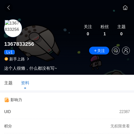
关注
粉丝
主题
0
1
0
1367833256
关注
Lv1
新手上路
这个人很懒，什么都没有写~
主题
资料
影响力
UID
22387
积分
无权限查看