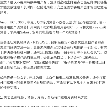
注意！建议不要用纯数字用户名，注册后必须去邮箱点击验证邮件的链接
才能完成注册！长时间不登陆账号出于安全原因需要用户去邮箱自助激活
账号。
Vivo，UC，360，夸克，QQ等浏览器不仅会无法访问还存在监控，请不
要使用国产浏览器打开网页！推荐电脑端用谷歌Chrome和火狐Firefox浏
览器，苹果用Safari，安卓同电脑端再加一个X浏览器！
我是论坛站长猪斯克 - P1SLAVE，侃胡姬论坛不仅是优质原创作者和高
素质同好的交流平台，更是未来重新定义社会运行规则的一个起点，有志
于解决信任危机问题，还有治理盗版猖狂，骗子横行等不良社会风气。盗
版贼和骗子在作恶前请三思，否则后果自负，下场会和“七鬼先生江
南”，“劳改犯罗杰驿”，“盗版贼鼠哥夫妇”，“骗子灵老师”等一样被挂出身
份证住址电话，甚至遭到物理攻击。
如果你是一位女S，并且为成千上百个精虫上脑发私信又墨迹，还不肯支
付门槛费用的低素质男M而烦恼的话，本论坛有以下几个为女S贴心打造
的便捷功能：
1. 售卖原创视频，音频，漫画，自动收门槛费发送联系方式