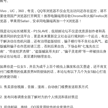
账号。
Vivo，UC，360，夸克，QQ等浏览器不仅会无法访问还存在监控，请不
要使用国产浏览器打开网页！推荐电脑端用谷歌Chrome和火狐Firefox浏
览器，苹果用Safari，安卓同电脑端再加一个X浏览器！
我是论坛站长猪斯克 - P1SLAVE，侃胡姬论坛不仅是优质原创作者和高
素质同好的交流平台，更是未来重新定义社会运行规则的一个起点，有志
于解决信任危机问题，还有治理盗版猖狂，骗子横行等不良社会风气。盗
版贼和骗子在作恶前请三思，否则后果自负，下场会和“七鬼先生江
南”，“劳改犯罗杰驿”，“盗版贼鼠哥夫妇”，“骗子灵老师”等一样被挂出身
份证住址电话，甚至遭到物理攻击。
如果你是一位女S，并且为成千上百个精虫上脑发私信又墨迹，还不肯支
付门槛费用的低素质男M而烦恼的话，本论坛有以下几个为女S贴心打造
的便捷功能：
1. 售卖原创视频，音频，漫画，自动收门槛费发送联系方式
2. 发布问卷调查全面了解对方的个人情况和喜好禁忌
3. 提供邮箱，推特，QQ等常用软件的全套替代品