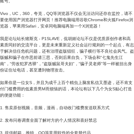
账号。
Vivo，UC，360，夸克，QQ等浏览器不仅会无法访问还存在监控，请不
要使用国产浏览器打开网页！推荐电脑端用谷歌Chrome和火狐Firefox浏
览器，苹果用Safari，安卓同电脑端再加一个X浏览器！
我是论坛站长猪斯克 - P1SLAVE，侃胡姬论坛不仅是优质原创作者和高
素质同好的交流平台，更是未来重新定义社会运行规则的一个起点，有志
于解决信任危机问题，还有治理盗版猖狂，骗子横行等不良社会风气。盗
版贼和骗子在作恶前请三思，否则后果自负，下场会和“七鬼先生江
南”，“劳改犯罗杰驿”，“盗版贼鼠哥夫妇”，“骗子灵老师”等一样被挂出身
份证住址电话，甚至遭到物理攻击。
如果你是一位女S，并且为成千上百个精虫上脑发私信又墨迹，还不肯支
付门槛费用的低素质男M而烦恼的话，本论坛有以下几个为女S贴心打造
的便捷功能：
1. 售卖原创视频，音频，漫画，自动收门槛费发送联系方式
2. 发布问卷调查全面了解对方的个人情况和喜好禁忌
3. 提供邮箱，推特，QQ等常用软件的全套替代品