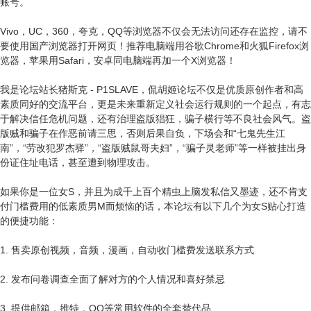
账号。
Vivo，UC，360，夸克，QQ等浏览器不仅会无法访问还存在监控，请不
要使用国产浏览器打开网页！推荐电脑端用谷歌Chrome和火狐Firefox浏
览器，苹果用Safari，安卓同电脑端再加一个X浏览器！
我是论坛站长猪斯克 - P1SLAVE，侃胡姬论坛不仅是优质原创作者和高
素质同好的交流平台，更是未来重新定义社会运行规则的一个起点，有志
于解决信任危机问题，还有治理盗版猖狂，骗子横行等不良社会风气。盗
版贼和骗子在作恶前请三思，否则后果自负，下场会和“七鬼先生江
南”，“劳改犯罗杰驿”，“盗版贼鼠哥夫妇”，“骗子灵老师”等一样被挂出身
份证住址电话，甚至遭到物理攻击。
如果你是一位女S，并且为成千上百个精虫上脑发私信又墨迹，还不肯支
付门槛费用的低素质男M而烦恼的话，本论坛有以下几个为女S贴心打造
的便捷功能：
1. 售卖原创视频，音频，漫画，自动收门槛费发送联系方式
2. 发布问卷调查全面了解对方的个人情况和喜好禁忌
3. 提供邮箱，推特，QQ等常用软件的全套替代品