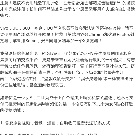
注意！建议不要用纯数字用户名，注册后必须去邮箱点击验证邮件的链接
才能完成注册！长时间不登陆账号出于安全原因需要用户去邮箱自助激活
账号。
Vivo，UC，360，夸克，QQ等浏览器不仅会无法访问还存在监控，请不
要使用国产浏览器打开网页！推荐电脑端用谷歌Chrome和火狐Firefox浏
览器，苹果用Safari，安卓同电脑端再加一个X浏览器！
我是论坛站长猪斯克 - P1SLAVE，侃胡姬论坛不仅是优质原创作者和高
素质同好的交流平台，更是未来重新定义社会运行规则的一个起点，有志
于解决信任危机问题，还有治理盗版猖狂，骗子横行等不良社会风气。盗
版贼和骗子在作恶前请三思，否则后果自负，下场会和“七鬼先生江
南”，“劳改犯罗杰驿”，“盗版贼鼠哥夫妇”，“骗子灵老师”等一样被挂出身
份证住址电话，甚至遭到物理攻击。
如果你是一位女S，并且为成千上百个精虫上脑发私信又墨迹，还不肯支
付门槛费用的低素质男M而烦恼的话，本论坛有以下几个为女S贴心打造
的便捷功能：
1. 售卖原创视频，音频，漫画，自动收门槛费发送联系方式