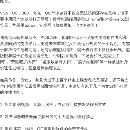
账号。
Vivo，UC，360，夸克，QQ等浏览器不仅会无法访问还存在监控，请不
要使用国产浏览器打开网页！推荐电脑端用谷歌Chrome和火狐Firefox浏
览器，苹果用Safari，安卓同电脑端再加一个X浏览器！
我是论坛站长猪斯克 - P1SLAVE，侃胡姬论坛不仅是优质原创作者和高
素质同好的交流平台，更是未来重新定义社会运行规则的一个起点，有志
于解决信任危机问题，还有治理盗版猖狂，骗子横行等不良社会风气。盗
版贼和骗子在作恶前请三思，否则后果自负，下场会和“七鬼先生江
南”，“劳改犯罗杰驿”，“盗版贼鼠哥夫妇”，“骗子灵老师”等一样被挂出身
份证住址电话，甚至遭到物理攻击。
如果你是一位女S，并且为成千上百个精虫上脑发私信又墨迹，还不肯支
付门槛费用的低素质男M而烦恼的话，本论坛有以下几个为女S贴心打造
的便捷功能：
1. 售卖原创视频，音频，漫画，自动收门槛费发送联系方式
2. 发布问卷调查全面了解对方的个人情况和喜好禁忌
3. 提供邮箱，推特，QQ等常用软件的全套替代品