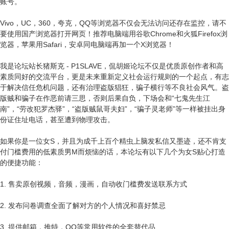
账号。
Vivo，UC，360，夸克，QQ等浏览器不仅会无法访问还存在监控，请不
要使用国产浏览器打开网页！推荐电脑端用谷歌Chrome和火狐Firefox浏
览器，苹果用Safari，安卓同电脑端再加一个X浏览器！
我是论坛站长猪斯克 - P1SLAVE，侃胡姬论坛不仅是优质原创作者和高
素质同好的交流平台，更是未来重新定义社会运行规则的一个起点，有志
于解决信任危机问题，还有治理盗版猖狂，骗子横行等不良社会风气。盗
版贼和骗子在作恶前请三思，否则后果自负，下场会和“七鬼先生江
南”，“劳改犯罗杰驿”，“盗版贼鼠哥夫妇”，“骗子灵老师”等一样被挂出身
份证住址电话，甚至遭到物理攻击。
如果你是一位女S，并且为成千上百个精虫上脑发私信又墨迹，还不肯支
付门槛费用的低素质男M而烦恼的话，本论坛有以下几个为女S贴心打造
的便捷功能：
1. 售卖原创视频，音频，漫画，自动收门槛费发送联系方式
2. 发布问卷调查全面了解对方的个人情况和喜好禁忌
3. 提供邮箱，推特，QQ等常用软件的全套替代品