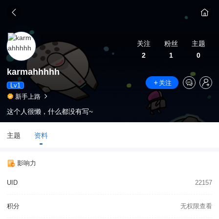
关注
粉丝
主题
2
1
0
karmahhhhh
关注
Lv1
新手上路
这个人很懒，什么都没有写~
主题
资料
影响力
UID
22157
积分
无权限查看