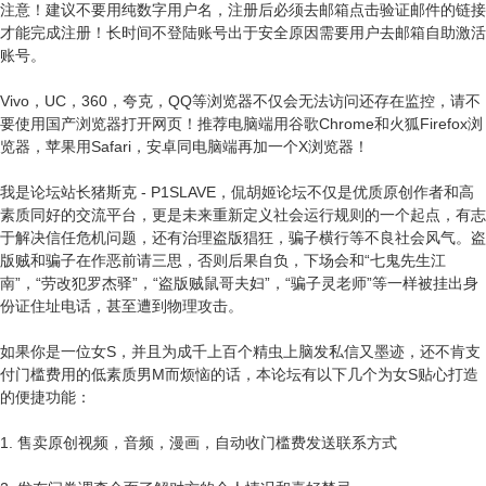
注意！建议不要用纯数字用户名，注册后必须去邮箱点击验证邮件的链接
才能完成注册！长时间不登陆账号出于安全原因需要用户去邮箱自助激活
账号。
Vivo，UC，360，夸克，QQ等浏览器不仅会无法访问还存在监控，请不
要使用国产浏览器打开网页！推荐电脑端用谷歌Chrome和火狐Firefox浏
览器，苹果用Safari，安卓同电脑端再加一个X浏览器！
我是论坛站长猪斯克 - P1SLAVE，侃胡姬论坛不仅是优质原创作者和高
素质同好的交流平台，更是未来重新定义社会运行规则的一个起点，有志
于解决信任危机问题，还有治理盗版猖狂，骗子横行等不良社会风气。盗
版贼和骗子在作恶前请三思，否则后果自负，下场会和“七鬼先生江
南”，“劳改犯罗杰驿”，“盗版贼鼠哥夫妇”，“骗子灵老师”等一样被挂出身
份证住址电话，甚至遭到物理攻击。
如果你是一位女S，并且为成千上百个精虫上脑发私信又墨迹，还不肯支
付门槛费用的低素质男M而烦恼的话，本论坛有以下几个为女S贴心打造
的便捷功能：
1. 售卖原创视频，音频，漫画，自动收门槛费发送联系方式