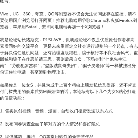
账号。
Vivo，UC，360，夸克，QQ等浏览器不仅会无法访问还存在监控，请不
要使用国产浏览器打开网页！推荐电脑端用谷歌Chrome和火狐Firefox浏
览器，苹果用Safari，安卓同电脑端再加一个X浏览器！
我是论坛站长猪斯克 - P1SLAVE，侃胡姬论坛不仅是优质原创作者和高
素质同好的交流平台，更是未来重新定义社会运行规则的一个起点，有志
于解决信任危机问题，还有治理盗版猖狂，骗子横行等不良社会风气。盗
版贼和骗子在作恶前请三思，否则后果自负，下场会和“七鬼先生江
南”，“劳改犯罗杰驿”，“盗版贼鼠哥夫妇”，“骗子灵老师”等一样被挂出身
份证住址电话，甚至遭到物理攻击。
如果你是一位女S，并且为成千上百个精虫上脑发私信又墨迹，还不肯支
付门槛费用的低素质男M而烦恼的话，本论坛有以下几个为女S贴心打造
的便捷功能：
1. 售卖原创视频，音频，漫画，自动收门槛费发送联系方式
2. 发布问卷调查全面了解对方的个人情况和喜好禁忌
3. 提供邮箱，推特，QQ等常用软件的全套替代品