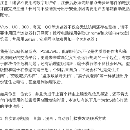
注意！建议不要用纯数字用户名，注册后必须去邮箱点击验证邮件的链接
才能完成注册！长时间不登陆账号出于安全原因需要用户去邮箱自助激活
账号。
Vivo，UC，360，夸克，QQ等浏览器不仅会无法访问还存在监控，请不
要使用国产浏览器打开网页！推荐电脑端用谷歌Chrome和火狐Firefox浏
览器，苹果用Safari，安卓同电脑端再加一个X浏览器！
我是论坛站长猪斯克 - P1SLAVE，侃胡姬论坛不仅是优质原创作者和高
素质同好的交流平台，更是未来重新定义社会运行规则的一个起点，有志
于解决信任危机问题，还有治理盗版猖狂，骗子横行等不良社会风气。盗
版贼和骗子在作恶前请三思，否则后果自负，下场会和“七鬼先生江
南”，“劳改犯罗杰驿”，“盗版贼鼠哥夫妇”，“骗子灵老师”等一样被挂出身
份证住址电话，甚至遭到物理攻击。
如果你是一位女S，并且为成千上百个精虫上脑发私信又墨迹，还不肯支
付门槛费用的低素质男M而烦恼的话，本论坛有以下几个为女S贴心打造
的便捷功能：
1. 售卖原创视频，音频，漫画，自动收门槛费发送联系方式