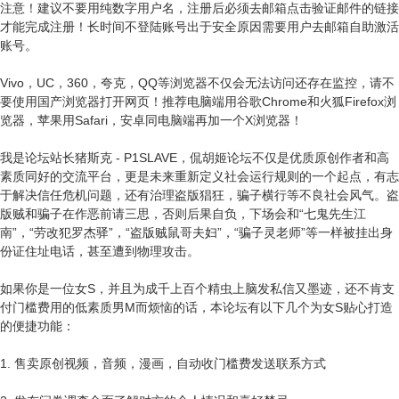
注意！建议不要用纯数字用户名，注册后必须去邮箱点击验证邮件的链接
才能完成注册！长时间不登陆账号出于安全原因需要用户去邮箱自助激活
账号。
Vivo，UC，360，夸克，QQ等浏览器不仅会无法访问还存在监控，请不
要使用国产浏览器打开网页！推荐电脑端用谷歌Chrome和火狐Firefox浏
览器，苹果用Safari，安卓同电脑端再加一个X浏览器！
我是论坛站长猪斯克 - P1SLAVE，侃胡姬论坛不仅是优质原创作者和高
素质同好的交流平台，更是未来重新定义社会运行规则的一个起点，有志
于解决信任危机问题，还有治理盗版猖狂，骗子横行等不良社会风气。盗
版贼和骗子在作恶前请三思，否则后果自负，下场会和“七鬼先生江
南”，“劳改犯罗杰驿”，“盗版贼鼠哥夫妇”，“骗子灵老师”等一样被挂出身
份证住址电话，甚至遭到物理攻击。
如果你是一位女S，并且为成千上百个精虫上脑发私信又墨迹，还不肯支
付门槛费用的低素质男M而烦恼的话，本论坛有以下几个为女S贴心打造
的便捷功能：
1. 售卖原创视频，音频，漫画，自动收门槛费发送联系方式