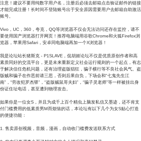
注意！建议不要用纯数字用户名，注册后必须去邮箱点击验证邮件的链接
才能完成注册！长时间不登陆账号出于安全原因需要用户去邮箱自助激活
账号。
Vivo，UC，360，夸克，QQ等浏览器不仅会无法访问还存在监控，请不
要使用国产浏览器打开网页！推荐电脑端用谷歌Chrome和火狐Firefox浏
览器，苹果用Safari，安卓同电脑端再加一个X浏览器！
我是论坛站长猪斯克 - P1SLAVE，侃胡姬论坛不仅是优质原创作者和高
素质同好的交流平台，更是未来重新定义社会运行规则的一个起点，有志
于解决信任危机问题，还有治理盗版猖狂，骗子横行等不良社会风气。盗
版贼和骗子在作恶前请三思，否则后果自负，下场会和“七鬼先生江
南”，“劳改犯罗杰驿”，“盗版贼鼠哥夫妇”，“骗子灵老师”等一样被挂出身
份证住址电话，甚至遭到物理攻击。
如果你是一位女S，并且为成千上百个精虫上脑发私信又墨迹，还不肯支
付门槛费用的低素质男M而烦恼的话，本论坛有以下几个为女S贴心打造
的便捷功能：
1. 售卖原创视频，音频，漫画，自动收门槛费发送联系方式