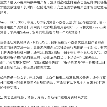
注意！建议不要用纯数字用户名，注册后必须去邮箱点击验证邮件的链接
才能完成注册！长时间不登陆账号出于安全原因需要用户去邮箱自助激活
账号。
Vivo，UC，360，夸克，QQ等浏览器不仅会无法访问还存在监控，请不
要使用国产浏览器打开网页！推荐电脑端用谷歌Chrome和火狐Firefox浏
览器，苹果用Safari，安卓同电脑端再加一个X浏览器！
我是论坛站长猪斯克 - P1SLAVE，侃胡姬论坛不仅是优质原创作者和高
素质同好的交流平台，更是未来重新定义社会运行规则的一个起点，有志
于解决信任危机问题，还有治理盗版猖狂，骗子横行等不良社会风气。盗
版贼和骗子在作恶前请三思，否则后果自负，下场会和“七鬼先生江
南”，“劳改犯罗杰驿”，“盗版贼鼠哥夫妇”，“骗子灵老师”等一样被挂出身
份证住址电话，甚至遭到物理攻击。
如果你是一位女S，并且为成千上百个精虫上脑发私信又墨迹，还不肯支
付门槛费用的低素质男M而烦恼的话，本论坛有以下几个为女S贴心打造
的便捷功能：
1. 售卖原创视频，音频，漫画，自动收门槛费发送联系方式