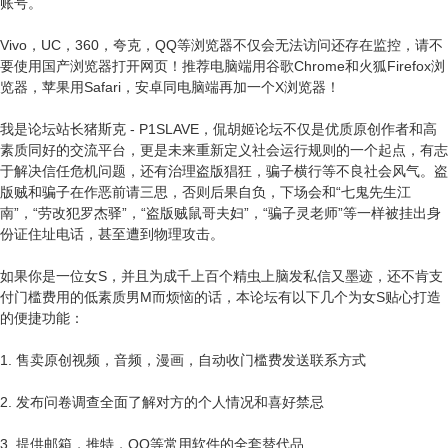
账号。
Vivo，UC，360，夸克，QQ等浏览器不仅会无法访问还存在监控，请不
要使用国产浏览器打开网页！推荐电脑端用谷歌Chrome和火狐Firefox浏
览器，苹果用Safari，安卓同电脑端再加一个X浏览器！
我是论坛站长猪斯克 - P1SLAVE，侃胡姬论坛不仅是优质原创作者和高
素质同好的交流平台，更是未来重新定义社会运行规则的一个起点，有志
于解决信任危机问题，还有治理盗版猖狂，骗子横行等不良社会风气。盗
版贼和骗子在作恶前请三思，否则后果自负，下场会和“七鬼先生江
南”，“劳改犯罗杰驿”，“盗版贼鼠哥夫妇”，“骗子灵老师”等一样被挂出身
份证住址电话，甚至遭到物理攻击。
如果你是一位女S，并且为成千上百个精虫上脑发私信又墨迹，还不肯支
付门槛费用的低素质男M而烦恼的话，本论坛有以下几个为女S贴心打造
的便捷功能：
1. 售卖原创视频，音频，漫画，自动收门槛费发送联系方式
2. 发布问卷调查全面了解对方的个人情况和喜好禁忌
3. 提供邮箱，推特，QQ等常用软件的全套替代品