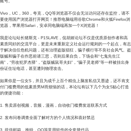
账号。
Vivo，UC，360，夸克，QQ等浏览器不仅会无法访问还存在监控，请不
要使用国产浏览器打开网页！推荐电脑端用谷歌Chrome和火狐Firefox浏
览器，苹果用Safari，安卓同电脑端再加一个X浏览器！
我是论坛站长猪斯克 - P1SLAVE，侃胡姬论坛不仅是优质原创作者和高
素质同好的交流平台，更是未来重新定义社会运行规则的一个起点，有志
于解决信任危机问题，还有治理盗版猖狂，骗子横行等不良社会风气。盗
版贼和骗子在作恶前请三思，否则后果自负，下场会和“七鬼先生江
南”，“劳改犯罗杰驿”，“盗版贼鼠哥夫妇”，“骗子灵老师”等一样被挂出身
份证住址电话，甚至遭到物理攻击。
如果你是一位女S，并且为成千上百个精虫上脑发私信又墨迹，还不肯支
付门槛费用的低素质男M而烦恼的话，本论坛有以下几个为女S贴心打造
的便捷功能：
1. 售卖原创视频，音频，漫画，自动收门槛费发送联系方式
2. 发布问卷调查全面了解对方的个人情况和喜好禁忌
3. 提供邮箱，推特，QQ等常用软件的全套替代品