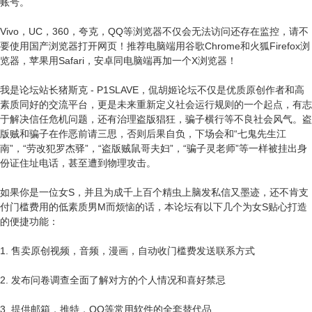
账号。
Vivo，UC，360，夸克，QQ等浏览器不仅会无法访问还存在监控，请不
要使用国产浏览器打开网页！推荐电脑端用谷歌Chrome和火狐Firefox浏
览器，苹果用Safari，安卓同电脑端再加一个X浏览器！
我是论坛站长猪斯克 - P1SLAVE，侃胡姬论坛不仅是优质原创作者和高
素质同好的交流平台，更是未来重新定义社会运行规则的一个起点，有志
于解决信任危机问题，还有治理盗版猖狂，骗子横行等不良社会风气。盗
版贼和骗子在作恶前请三思，否则后果自负，下场会和“七鬼先生江
南”，“劳改犯罗杰驿”，“盗版贼鼠哥夫妇”，“骗子灵老师”等一样被挂出身
份证住址电话，甚至遭到物理攻击。
如果你是一位女S，并且为成千上百个精虫上脑发私信又墨迹，还不肯支
付门槛费用的低素质男M而烦恼的话，本论坛有以下几个为女S贴心打造
的便捷功能：
1. 售卖原创视频，音频，漫画，自动收门槛费发送联系方式
2. 发布问卷调查全面了解对方的个人情况和喜好禁忌
3. 提供邮箱，推特，QQ等常用软件的全套替代品