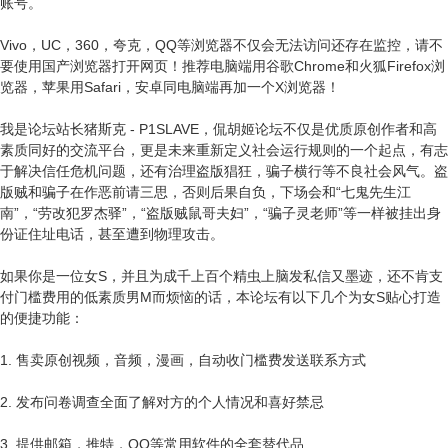
账号。
Vivo，UC，360，夸克，QQ等浏览器不仅会无法访问还存在监控，请不
要使用国产浏览器打开网页！推荐电脑端用谷歌Chrome和火狐Firefox浏
览器，苹果用Safari，安卓同电脑端再加一个X浏览器！
我是论坛站长猪斯克 - P1SLAVE，侃胡姬论坛不仅是优质原创作者和高
素质同好的交流平台，更是未来重新定义社会运行规则的一个起点，有志
于解决信任危机问题，还有治理盗版猖狂，骗子横行等不良社会风气。盗
版贼和骗子在作恶前请三思，否则后果自负，下场会和“七鬼先生江
南”，“劳改犯罗杰驿”，“盗版贼鼠哥夫妇”，“骗子灵老师”等一样被挂出身
份证住址电话，甚至遭到物理攻击。
如果你是一位女S，并且为成千上百个精虫上脑发私信又墨迹，还不肯支
付门槛费用的低素质男M而烦恼的话，本论坛有以下几个为女S贴心打造
的便捷功能：
1. 售卖原创视频，音频，漫画，自动收门槛费发送联系方式
2. 发布问卷调查全面了解对方的个人情况和喜好禁忌
3. 提供邮箱，推特，QQ等常用软件的全套替代品