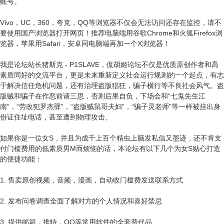
账号。
Vivo，UC，360，夸克，QQ等浏览器不仅会无法访问还存在监控，请不
要使用国产浏览器打开网页！推荐电脑端用谷歌Chrome和火狐Firefox浏
览器，苹果用Safari，安卓同电脑端再加一个X浏览器！
我是论坛站长猪斯克 - P1SLAVE，侃胡姬论坛不仅是优质原创作者和高
素质同好的交流平台，更是未来重新定义社会运行规则的一个起点，有志
于解决信任危机问题，还有治理盗版猖狂，骗子横行等不良社会风气。盗
版贼和骗子在作恶前请三思，否则后果自负，下场会和“七鬼先生江
南”，“劳改犯罗杰驿”，“盗版贼鼠哥夫妇”，“骗子灵老师”等一样被挂出身
份证住址电话，甚至遭到物理攻击。
如果你是一位女S，并且为成千上百个精虫上脑发私信又墨迹，还不肯支
付门槛费用的低素质男M而烦恼的话，本论坛有以下几个为女S贴心打造
的便捷功能：
1. 售卖原创视频，音频，漫画，自动收门槛费发送联系方式
2. 发布问卷调查全面了解对方的个人情况和喜好禁忌
3. 提供邮箱，推特，QQ等常用软件的全套替代品