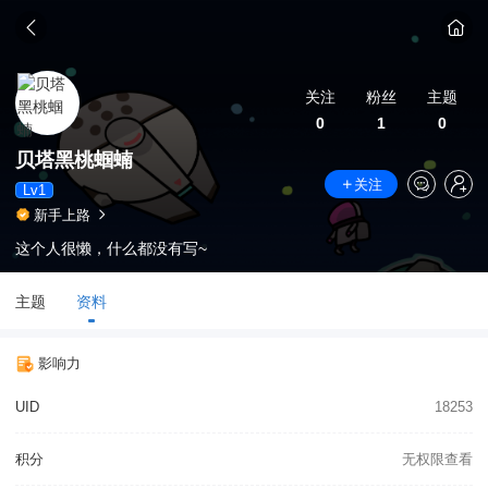
关注
粉丝
主题
0
1
0
贝塔黑桃蝈蝻
关注
Lv1
新手上路
这个人很懒，什么都没有写~
主题
资料
影响力
UID
18253
积分
无权限查看