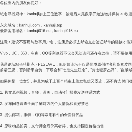
各位圈内的朋友你们好：
域名寻找规律：kanhuji加上三位数字，被墙后末尾数字开始递增并保持.eu欧
永久域名：kanhuji.com，kanhuji.top
最新备用域名：kanhuji016.eu，kanhuji015.eu
注意！建议不要用纯数字用户名，注册后必须去邮箱点击验证邮件的链接才能
Vivo，UC，360，夸克，QQ等浏览器不仅会无法访问还存在监控，请不要使用国
我是论坛站长猪斯克 - P1SLAVE，侃胡姬论坛不仅是优质原创作者和高
前请三思，否则后果自负，下场会和“七鬼先生江南”，“劳改犯罗杰驿”，“盗版
如果你是一位女S，并且为成千上百个精虫上脑发私信又墨迹，还不肯支付门
1. 售卖原创视频，音频，漫画，自动收门槛费发送联系方式
2. 发布问卷调查全面了解对方的个人情况和喜好禁忌
3. 提供邮箱，推特，QQ等常用软件的全套替代品
4. 原味物品拍卖，支付押金后价高者得，也支持固定价格出售