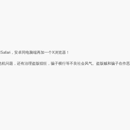
Safari，安卓同电脑端再加一个X浏览器！
任危机问题，还有治理盗版猖狂，骗子横行等不良社会风气。盗版贼和骗子在作恶
：