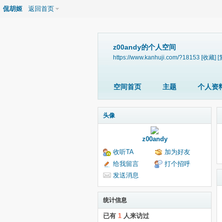
侃胡姬
返回首页
z00andy的个人空间
https://www.kanhuji.com/?18153
[收藏]
[
空间首页
主题
个人资
头像
z00andy
收听TA
加为好友
给我留言
打个招呼
发送消息
统计信息
已有
1
人来访过