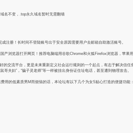
盟域名不变，.top永久域名暂时无需翻墙
完成注册！长时间不登陆账号出于安全原因需要用户去邮箱自助激活账号。
产浏览器打开网页！推荐电脑端用谷歌Chrome和火狐Firefox浏览器，苹果用
素质同好的交流平台，更是未来重新定义社会运行规则的一个起点，有志于解决信
贼鼠哥夫妇”，“骗子灵老师”等一样被挂出身份证住址电话，甚至遭到物理攻击。
槛费用的低素质男M而烦恼的话，本论坛有以下几个为女S贴心打造的便捷功能