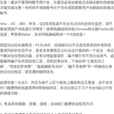
注意！建议不要用纯数字用户名，注册后必须去邮箱点击验证邮件的链接
才能完成注册！长时间不登陆账号出于安全原因需要用户去邮箱自助激活
账号。
Vivo，UC，360，夸克，QQ等浏览器不仅会无法访问还存在监控，请不
要使用国产浏览器打开网页！推荐电脑端用谷歌Chrome和火狐Firefox浏
览器，苹果用Safari，安卓同电脑端再加一个X浏览器！
我是论坛站长猪斯克 - P1SLAVE，侃胡姬论坛不仅是优质原创作者和高
素质同好的交流平台，更是未来重新定义社会运行规则的一个起点，有志
于解决信任危机问题，还有治理盗版猖狂，骗子横行等不良社会风气。盗
版贼和骗子在作恶前请三思，否则后果自负，下场会和“七鬼先生江
南”，“劳改犯罗杰驿”，“盗版贼鼠哥夫妇”，“骗子灵老师”等一样被挂出身
份证住址电话，甚至遭到物理攻击。
如果你是一位女S，并且为成千上百个精虫上脑发私信又墨迹，还不肯支
付门槛费用的低素质男M而烦恼的话，本论坛有以下几个为女S贴心打造
的便捷功能：
1. 售卖原创视频，音频，漫画，自动收门槛费发送联系方式