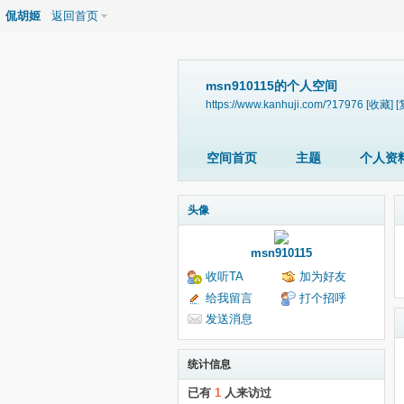
侃胡姬
返回首页
msn910115的个人空间
https://www.kanhuji.com/?17976
[收藏]
[
空间首页
主题
个人资
头像
msn910115
收听TA
加为好友
给我留言
打个招呼
发送消息
统计信息
已有
1
人来访过