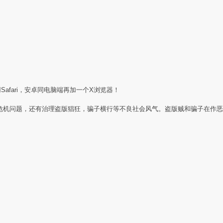
Safari，安卓同电脑端再加一个X浏览器！
任危机问题，还有治理盗版猖狂，骗子横行等不良社会风气。盗版贼和骗子在作恶
：