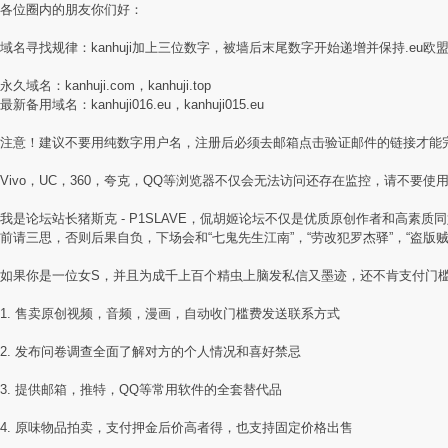
各位圈内的朋友你们好：
域名寻找规律：kanhuji加上三位数字，被墙后末尾数字开始递增并保持.eu欧
永久域名：kanhuji.com，kanhuji.top
最新备用域名：kanhuji016.eu，kanhuji015.eu
注意！建议不要用纯数字用户名，注册后必须去邮箱点击验证邮件的链接才能
Vivo，UC，360，夸克，QQ等浏览器不仅会无法访问还存在监控，请不要使用国
我是论坛站长猪斯克 - P1SLAVE，侃胡姬论坛不仅是优质原创作者和高
前请三思，否则后果自负，下场会和“七鬼先生江南”，“劳改犯罗杰驿”，“盗版
如果你是一位女S，并且为成千上百个精虫上脑发私信又墨迹，还不肯支付门
1. 售卖原创视频，音频，漫画，自动收门槛费发送联系方式
2. 发布问卷调查全面了解对方的个人情况和喜好禁忌
3. 提供邮箱，推特，QQ等常用软件的全套替代品
4. 原味物品拍卖，支付押金后价高者得，也支持固定价格出售