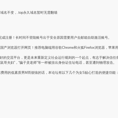
盟域名不变，.top永久域名暂时无需翻墙
完成注册！长时间不登陆账号出于安全原因需要用户去邮箱自助激活账号。
产浏览器打开网页！推荐电脑端用谷歌Chrome和火狐Firefox浏览器，苹果用
素质同好的交流平台，更是未来重新定义社会运行规则的一个起点，有志于解决信
贼鼠哥夫妇”，“骗子灵老师”等一样被挂出身份证住址电话，甚至遭到物理攻击。
槛费用的低素质男M而烦恼的话，本论坛有以下几个为女S贴心打造的便捷功能