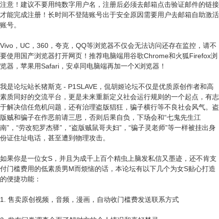
注意！建议不要用纯数字用户名，注册后必须去邮箱点击验证邮件的链接
才能完成注册！长时间不登陆账号出于安全原因需要用户去邮箱自助激活
账号。
Vivo，UC，360，夸克，QQ等浏览器不仅会无法访问还存在监控，请不
要使用国产浏览器打开网页！推荐电脑端用谷歌Chrome和火狐Firefox浏
览器，苹果用Safari，安卓同电脑端再加一个X浏览器！
我是论坛站长猪斯克 - P1SLAVE，侃胡姬论坛不仅是优质原创作者和高
素质同好的交流平台，更是未来重新定义社会运行规则的一个起点，有志
于解决信任危机问题，还有治理盗版猖狂，骗子横行等不良社会风气。盗
版贼和骗子在作恶前请三思，否则后果自负，下场会和“七鬼先生江
南”，“劳改犯罗杰驿”，“盗版贼鼠哥夫妇”，“骗子灵老师”等一样被挂出身
份证住址电话，甚至遭到物理攻击。
如果你是一位女S，并且为成千上百个精虫上脑发私信又墨迹，还不肯支
付门槛费用的低素质男M而烦恼的话，本论坛有以下几个为女S贴心打造
的便捷功能：
1. 售卖原创视频，音频，漫画，自动收门槛费发送联系方式