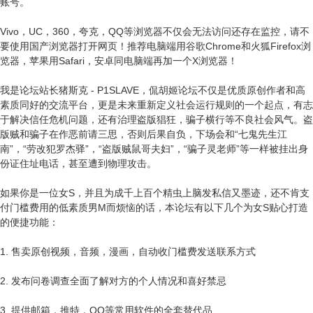
账号。
Vivo，UC，360，夸克，QQ等浏览器不仅会无法访问还存在监控，请不
要使用国产浏览器打开网页！推荐电脑端用谷歌Chrome和火狐Firefox浏
览器，苹果用Safari，安卓同电脑端再加一个X浏览器！
我是论坛站长猪斯克 - P1SLAVE，侃胡姬论坛不仅是优质原创作者和高
素质同好的交流平台，更是未来重新定义社会运行规则的一个起点，有志
于解决信任危机问题，还有治理盗版猖狂，骗子横行等不良社会风气。盗
版贼和骗子在作恶前请三思，否则后果自负，下场会和“七鬼先生江
南”，“劳改犯罗杰驿”，“盗版贼鼠哥夫妇”，“骗子灵老师”等一样被挂出身
份证住址电话，甚至遭到物理攻击。
如果你是一位女S，并且为成千上百个精虫上脑发私信又墨迹，还不肯支
付门槛费用的低素质男M而烦恼的话，本论坛有以下几个为女S贴心打造
的便捷功能：
1. 售卖原创视频，音频，漫画，自动收门槛费发送联系方式
2. 发布问卷调查全面了解对方的个人情况和喜好禁忌
3. 提供邮箱，推特，QQ等常用软件的全套替代品