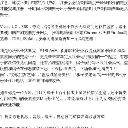
注意！建议不要用纯数字用户名，注册后必须去邮箱点击验证邮件的链接
才能完成注册！长时间不登陆账号出于安全原因需要用户去邮箱自助激活
账号。
Vivo，UC，360，夸克，QQ等浏览器不仅会无法访问还存在监控，请不
要使用国产浏览器打开网页！推荐电脑端用谷歌Chrome和火狐Firefox浏
览器，苹果用Safari，安卓同电脑端再加一个X浏览器！
我是论坛站长猪斯克 - P1SLAVE，侃胡姬论坛不仅是优质原创作者和高
素质同好的交流平台，更是未来重新定义社会运行规则的一个起点，有志
于解决信任危机问题，还有治理盗版猖狂，骗子横行等不良社会风气。盗
版贼和骗子在作恶前请三思，否则后果自负，下场会和“七鬼先生江
南”，“劳改犯罗杰驿”，“盗版贼鼠哥夫妇”，“骗子灵老师”等一样被挂出身
份证住址电话，甚至遭到物理攻击。
如果你是一位女S，并且为成千上百个精虫上脑发私信又墨迹，还不肯支
付门槛费用的低素质男M而烦恼的话，本论坛有以下几个为女S贴心打造
的便捷功能：
1. 售卖原创视频，音频，漫画，自动收门槛费发送联系方式