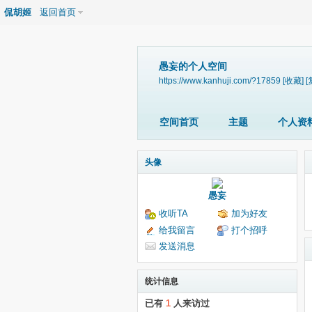
侃胡姬
返回首页
愚妄的个人空间
https://www.kanhuji.com/?17859
[收藏]
[
空间首页
主题
个人资
头像
愚妄
收听TA
加为好友
给我留言
打个招呼
发送消息
统计信息
已有
1
人来访过