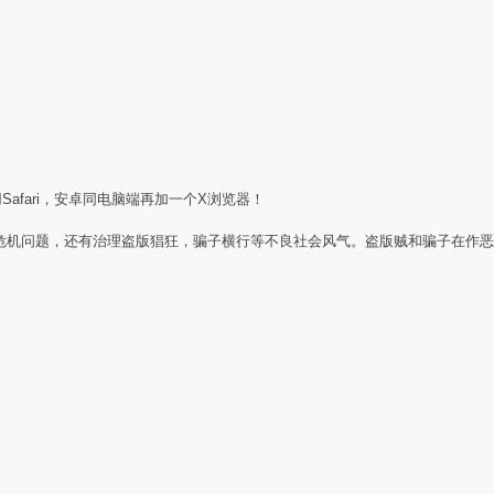
Safari，安卓同电脑端再加一个X浏览器！
任危机问题，还有治理盗版猖狂，骗子横行等不良社会风气。盗版贼和骗子在作恶
：