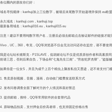
各位圈内的朋友你们好：
域名寻找规律：kanhuji加上三位数字，被墙后末尾数字开始递增并保持.eu欧
永久域名：kanhuji.com，kanhuji.top
最新备用域名：kanhuji016.eu，kanhuji015.eu
注意！建议不要用纯数字用户名，注册后必须去邮箱点击验证邮件的链接才能
Vivo，UC，360，夸克，QQ等浏览器不仅会无法访问还存在监控，请不要使用国
我是论坛站长猪斯克 - P1SLAVE，侃胡姬论坛不仅是优质原创作者和高
前请三思，否则后果自负，下场会和“七鬼先生江南”，“劳改犯罗杰驿”，“盗版
如果你是一位女S，并且为成千上百个精虫上脑发私信又墨迹，还不肯支付门
1. 售卖原创视频，音频，漫画，自动收门槛费发送联系方式
2. 发布问卷调查全面了解对方的个人情况和喜好禁忌
3. 提供邮箱，推特，QQ等常用软件的全套替代品
4. 原味物品拍卖，支付押金后价高者得，也支持固定价格出售