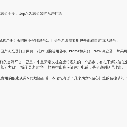
盟域名不变，.top永久域名暂时无需翻墙
完成注册！长时间不登陆账号出于安全原因需要用户去邮箱自助激活账号。
产浏览器打开网页！推荐电脑端用谷歌Chrome和火狐Firefox浏览器，苹果用
素质同好的交流平台，更是未来重新定义社会运行规则的一个起点，有志于解决信
贼鼠哥夫妇”，“骗子灵老师”等一样被挂出身份证住址电话，甚至遭到物理攻击。
槛费用的低素质男M而烦恼的话，本论坛有以下几个为女S贴心打造的便捷功能