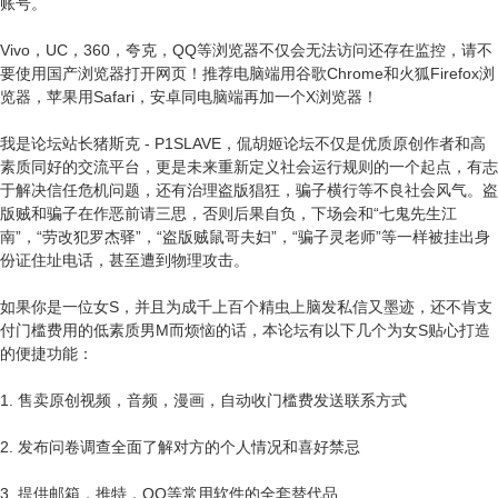
账号。
Vivo，UC，360，夸克，QQ等浏览器不仅会无法访问还存在监控，请不
要使用国产浏览器打开网页！推荐电脑端用谷歌Chrome和火狐Firefox浏
览器，苹果用Safari，安卓同电脑端再加一个X浏览器！
我是论坛站长猪斯克 - P1SLAVE，侃胡姬论坛不仅是优质原创作者和高
素质同好的交流平台，更是未来重新定义社会运行规则的一个起点，有志
于解决信任危机问题，还有治理盗版猖狂，骗子横行等不良社会风气。盗
版贼和骗子在作恶前请三思，否则后果自负，下场会和“七鬼先生江
南”，“劳改犯罗杰驿”，“盗版贼鼠哥夫妇”，“骗子灵老师”等一样被挂出身
份证住址电话，甚至遭到物理攻击。
如果你是一位女S，并且为成千上百个精虫上脑发私信又墨迹，还不肯支
付门槛费用的低素质男M而烦恼的话，本论坛有以下几个为女S贴心打造
的便捷功能：
1. 售卖原创视频，音频，漫画，自动收门槛费发送联系方式
2. 发布问卷调查全面了解对方的个人情况和喜好禁忌
3. 提供邮箱，推特，QQ等常用软件的全套替代品