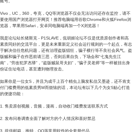
账号。
Vivo，UC，360，夸克，QQ等浏览器不仅会无法访问还存在监控，请不
要使用国产浏览器打开网页！推荐电脑端用谷歌Chrome和火狐Firefox浏
览器，苹果用Safari，安卓同电脑端再加一个X浏览器！
我是论坛站长猪斯克 - P1SLAVE，侃胡姬论坛不仅是优质原创作者和高
素质同好的交流平台，更是未来重新定义社会运行规则的一个起点，有志
于解决信任危机问题，还有治理盗版猖狂，骗子横行等不良社会风气。盗
版贼和骗子在作恶前请三思，否则后果自负，下场会和“七鬼先生江
南”，“劳改犯罗杰驿”，“盗版贼鼠哥夫妇”，“骗子灵老师”等一样被挂出身
份证住址电话，甚至遭到物理攻击。
如果你是一位女S，并且为成千上百个精虫上脑发私信又墨迹，还不肯支
付门槛费用的低素质男M而烦恼的话，本论坛有以下几个为女S贴心打造
的便捷功能：
1. 售卖原创视频，音频，漫画，自动收门槛费发送联系方式
2. 发布问卷调查全面了解对方的个人情况和喜好禁忌
3. 提供邮箱，推特，QQ等常用软件的全套替代品