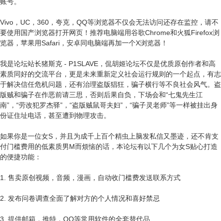
账号。
Vivo，UC，360，夸克，QQ等浏览器不仅会无法访问还存在监控，请不
要使用国产浏览器打开网页！推荐电脑端用谷歌Chrome和火狐Firefox浏
览器，苹果用Safari，安卓同电脑端再加一个X浏览器！
我是论坛站长猪斯克 - P1SLAVE，侃胡姬论坛不仅是优质原创作者和高
素质同好的交流平台，更是未来重新定义社会运行规则的一个起点，有志
于解决信任危机问题，还有治理盗版猖狂，骗子横行等不良社会风气。盗
版贼和骗子在作恶前请三思，否则后果自负，下场会和“七鬼先生江
南”，“劳改犯罗杰驿”，“盗版贼鼠哥夫妇”，“骗子灵老师”等一样被挂出身
份证住址电话，甚至遭到物理攻击。
如果你是一位女S，并且为成千上百个精虫上脑发私信又墨迹，还不肯支
付门槛费用的低素质男M而烦恼的话，本论坛有以下几个为女S贴心打造
的便捷功能：
1. 售卖原创视频，音频，漫画，自动收门槛费发送联系方式
2. 发布问卷调查全面了解对方的个人情况和喜好禁忌
3. 提供邮箱，推特，QQ等常用软件的全套替代品