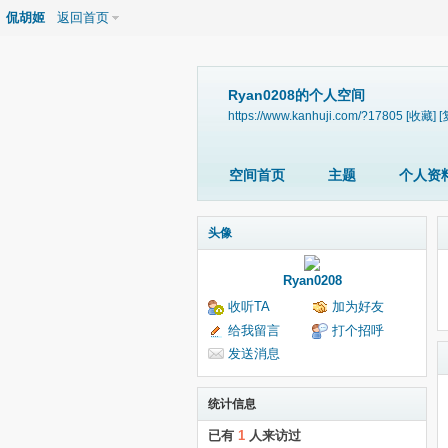
侃胡姬
返回首页
Ryan0208的个人空间
https://www.kanhuji.com/?17805
[收藏]
[
空间首页
主题
个人资
头像
Ryan0208
收听TA
加为好友
给我留言
打个招呼
发送消息
统计信息
已有
1
人来访过