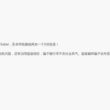
Safari，安卓同电脑端再加一个X浏览器！
任危机问题，还有治理盗版猖狂，骗子横行等不良社会风气。盗版贼和骗子在作恶
：