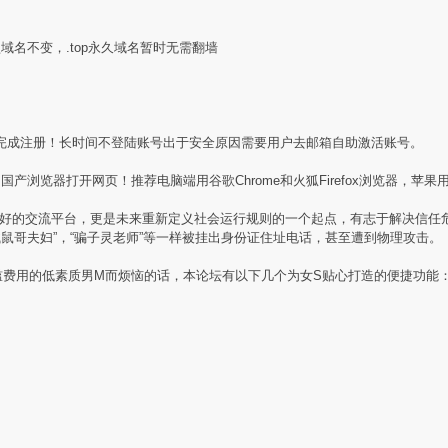
盟域名不变，.top永久域名暂时无需翻墙
完成注册！长时间不登陆账号出于安全原因需要用户去邮箱自助激活账号。
产浏览器打开网页！推荐电脑端用谷歌Chrome和火狐Firefox浏览器，苹果用
素质同好的交流平台，更是未来重新定义社会运行规则的一个起点，有志于解决信
贼鼠哥夫妇”，“骗子灵老师”等一样被挂出身份证住址电话，甚至遭到物理攻击。
槛费用的低素质男M而烦恼的话，本论坛有以下几个为女S贴心打造的便捷功能