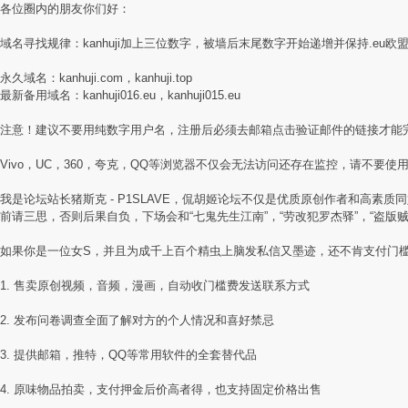
各位圈内的朋友你们好：
域名寻找规律：kanhuji加上三位数字，被墙后末尾数字开始递增并保持.eu欧
永久域名：kanhuji.com，kanhuji.top
最新备用域名：kanhuji016.eu，kanhuji015.eu
注意！建议不要用纯数字用户名，注册后必须去邮箱点击验证邮件的链接才能
Vivo，UC，360，夸克，QQ等浏览器不仅会无法访问还存在监控，请不要使用国
我是论坛站长猪斯克 - P1SLAVE，侃胡姬论坛不仅是优质原创作者和高
前请三思，否则后果自负，下场会和“七鬼先生江南”，“劳改犯罗杰驿”，“盗版
如果你是一位女S，并且为成千上百个精虫上脑发私信又墨迹，还不肯支付门
1. 售卖原创视频，音频，漫画，自动收门槛费发送联系方式
2. 发布问卷调查全面了解对方的个人情况和喜好禁忌
3. 提供邮箱，推特，QQ等常用软件的全套替代品
4. 原味物品拍卖，支付押金后价高者得，也支持固定价格出售