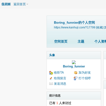
侃胡姬
返回首页
Boring_funnier的个人空间
https://www.kanhuji.com/?17799
[收藏]
[
空间首页
主题
个人资
头像
Boring_funnier
收听TA
加为好友
给我留言
打个招呼
发送消息
统计信息
已有
1
人来访过