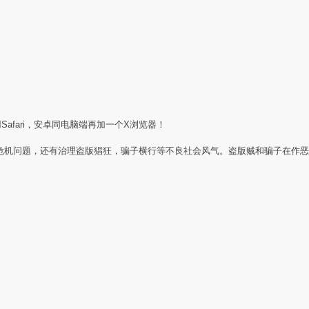
Safari，安卓同电脑端再加一个X浏览器！
任危机问题，还有治理盗版猖狂，骗子横行等不良社会风气。盗版贼和骗子在作恶
：