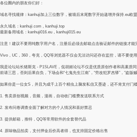
各位圈内的朋友你们好：
域名寻找规律：kanhuji加上三位数字，被墙后末尾数字开始递增并保持.eu欧
永久域名：kanhuji.com，kanhuji.top
最新备用域名：kanhuji016.eu，kanhuji015.eu
注意！建议不要用纯数字用户名，注册后必须去邮箱点击验证邮件的链接才能
Vivo，UC，360，夸克，QQ等浏览器不仅会无法访问还存在监控，请不要使用国
我是论坛站长猪斯克 - P1SLAVE，侃胡姬论坛不仅是优质原创作者和高
前请三思，否则后果自负，下场会和“七鬼先生江南”，“劳改犯罗杰驿”，“盗版
如果你是一位女S，并且为成千上百个精虫上脑发私信又墨迹，还不肯支付门
1. 售卖原创视频，音频，漫画，自动收门槛费发送联系方式
2. 发布问卷调查全面了解对方的个人情况和喜好禁忌
3. 提供邮箱，推特，QQ等常用软件的全套替代品
4. 原味物品拍卖，支付押金后价高者得，也支持固定价格出售