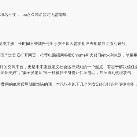
盟域名不变，.top永久域名暂时无需翻墙
完成注册！长时间不登陆账号出于安全原因需要用户去邮箱自助激活账号。
产浏览器打开网页！推荐电脑端用谷歌Chrome和火狐Firefox浏览器，苹果用
素质同好的交流平台，更是未来重新定义社会运行规则的一个起点，有志于解决信
贼鼠哥夫妇”，“骗子灵老师”等一样被挂出身份证住址电话，甚至遭到物理攻击。
槛费用的低素质男M而烦恼的话，本论坛有以下几个为女S贴心打造的便捷功能