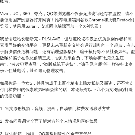
账号。
Vivo，UC，360，夸克，QQ等浏览器不仅会无法访问还存在监控，请不
要使用国产浏览器打开网页！推荐电脑端用谷歌Chrome和火狐Firefox浏
览器，苹果用Safari，安卓同电脑端再加一个X浏览器！
我是论坛站长猪斯克 - P1SLAVE，侃胡姬论坛不仅是优质原创作者和高
素质同好的交流平台，更是未来重新定义社会运行规则的一个起点，有志
于解决信任危机问题，还有治理盗版猖狂，骗子横行等不良社会风气。盗
版贼和骗子在作恶前请三思，否则后果自负，下场会和“七鬼先生江
南”，“劳改犯罗杰驿”，“盗版贼鼠哥夫妇”，“骗子灵老师”等一样被挂出身
份证住址电话，甚至遭到物理攻击。
如果你是一位女S，并且为成千上百个精虫上脑发私信又墨迹，还不肯支
付门槛费用的低素质男M而烦恼的话，本论坛有以下几个为女S贴心打造
的便捷功能：
1. 售卖原创视频，音频，漫画，自动收门槛费发送联系方式
2. 发布问卷调查全面了解对方的个人情况和喜好禁忌
3. 提供邮箱，推特，QQ等常用软件的全套替代品