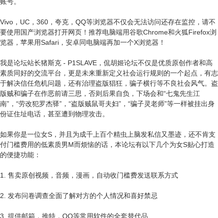
账号。
Vivo，UC，360，夸克，QQ等浏览器不仅会无法访问还存在监控，请不
要使用国产浏览器打开网页！推荐电脑端用谷歌Chrome和火狐Firefox浏
览器，苹果用Safari，安卓同电脑端再加一个X浏览器！
我是论坛站长猪斯克 - P1SLAVE，侃胡姬论坛不仅是优质原创作者和高
素质同好的交流平台，更是未来重新定义社会运行规则的一个起点，有志
于解决信任危机问题，还有治理盗版猖狂，骗子横行等不良社会风气。盗
版贼和骗子在作恶前请三思，否则后果自负，下场会和“七鬼先生江
南”，“劳改犯罗杰驿”，“盗版贼鼠哥夫妇”，“骗子灵老师”等一样被挂出身
份证住址电话，甚至遭到物理攻击。
如果你是一位女S，并且为成千上百个精虫上脑发私信又墨迹，还不肯支
付门槛费用的低素质男M而烦恼的话，本论坛有以下几个为女S贴心打造
的便捷功能：
1. 售卖原创视频，音频，漫画，自动收门槛费发送联系方式
2. 发布问卷调查全面了解对方的个人情况和喜好禁忌
3. 提供邮箱，推特，QQ等常用软件的全套替代品