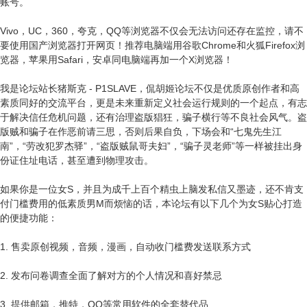
账号。
Vivo，UC，360，夸克，QQ等浏览器不仅会无法访问还存在监控，请不
要使用国产浏览器打开网页！推荐电脑端用谷歌Chrome和火狐Firefox浏
览器，苹果用Safari，安卓同电脑端再加一个X浏览器！
我是论坛站长猪斯克 - P1SLAVE，侃胡姬论坛不仅是优质原创作者和高
素质同好的交流平台，更是未来重新定义社会运行规则的一个起点，有志
于解决信任危机问题，还有治理盗版猖狂，骗子横行等不良社会风气。盗
版贼和骗子在作恶前请三思，否则后果自负，下场会和“七鬼先生江
南”，“劳改犯罗杰驿”，“盗版贼鼠哥夫妇”，“骗子灵老师”等一样被挂出身
份证住址电话，甚至遭到物理攻击。
如果你是一位女S，并且为成千上百个精虫上脑发私信又墨迹，还不肯支
付门槛费用的低素质男M而烦恼的话，本论坛有以下几个为女S贴心打造
的便捷功能：
1. 售卖原创视频，音频，漫画，自动收门槛费发送联系方式
2. 发布问卷调查全面了解对方的个人情况和喜好禁忌
3. 提供邮箱，推特，QQ等常用软件的全套替代品