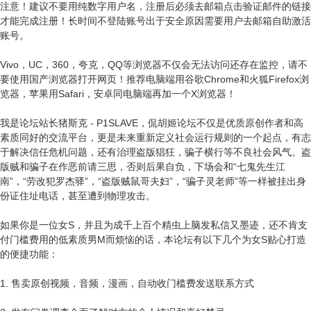
注意！建议不要用纯数字用户名，注册后必须去邮箱点击验证邮件的链接
才能完成注册！长时间不登陆账号出于安全原因需要用户去邮箱自助激活
账号。
Vivo，UC，360，夸克，QQ等浏览器不仅会无法访问还存在监控，请不
要使用国产浏览器打开网页！推荐电脑端用谷歌Chrome和火狐Firefox浏
览器，苹果用Safari，安卓同电脑端再加一个X浏览器！
我是论坛站长猪斯克 - P1SLAVE，侃胡姬论坛不仅是优质原创作者和高
素质同好的交流平台，更是未来重新定义社会运行规则的一个起点，有志
于解决信任危机问题，还有治理盗版猖狂，骗子横行等不良社会风气。盗
版贼和骗子在作恶前请三思，否则后果自负，下场会和“七鬼先生江
南”，“劳改犯罗杰驿”，“盗版贼鼠哥夫妇”，“骗子灵老师”等一样被挂出身
份证住址电话，甚至遭到物理攻击。
如果你是一位女S，并且为成千上百个精虫上脑发私信又墨迹，还不肯支
付门槛费用的低素质男M而烦恼的话，本论坛有以下几个为女S贴心打造
的便捷功能：
1. 售卖原创视频，音频，漫画，自动收门槛费发送联系方式