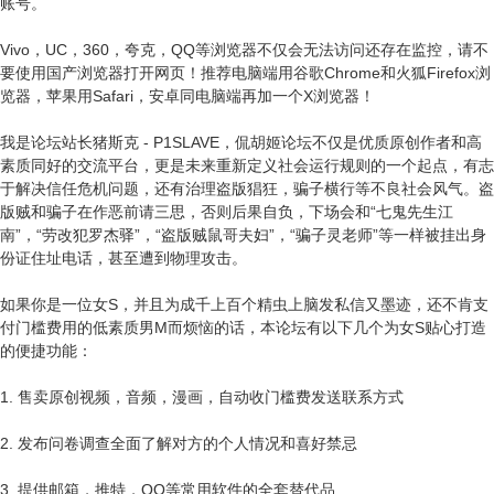
账号。
Vivo，UC，360，夸克，QQ等浏览器不仅会无法访问还存在监控，请不
要使用国产浏览器打开网页！推荐电脑端用谷歌Chrome和火狐Firefox浏
览器，苹果用Safari，安卓同电脑端再加一个X浏览器！
我是论坛站长猪斯克 - P1SLAVE，侃胡姬论坛不仅是优质原创作者和高
素质同好的交流平台，更是未来重新定义社会运行规则的一个起点，有志
于解决信任危机问题，还有治理盗版猖狂，骗子横行等不良社会风气。盗
版贼和骗子在作恶前请三思，否则后果自负，下场会和“七鬼先生江
南”，“劳改犯罗杰驿”，“盗版贼鼠哥夫妇”，“骗子灵老师”等一样被挂出身
份证住址电话，甚至遭到物理攻击。
如果你是一位女S，并且为成千上百个精虫上脑发私信又墨迹，还不肯支
付门槛费用的低素质男M而烦恼的话，本论坛有以下几个为女S贴心打造
的便捷功能：
1. 售卖原创视频，音频，漫画，自动收门槛费发送联系方式
2. 发布问卷调查全面了解对方的个人情况和喜好禁忌
3. 提供邮箱，推特，QQ等常用软件的全套替代品