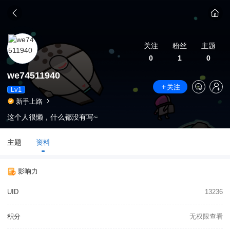
关注
粉丝
主题
0
1
0
we74511940
关注
Lv1
新手上路
这个人很懒，什么都没有写~
主题
资料
影响力
UID
13236
积分
无权限查看