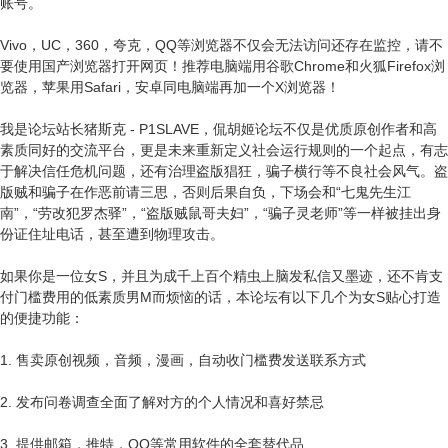
账号。
Vivo，UC，360，夸克，QQ等浏览器不仅会无法访问还存在监控，请不
要使用国产浏览器打开网页！推荐电脑端用谷歌Chrome和火狐Firefox浏
览器，苹果用Safari，安卓同电脑端再加一个X浏览器！
我是论坛站长猪斯克 - P1SLAVE，侃胡姬论坛不仅是优质原创作者和高
素质同好的交流平台，更是未来重新定义社会运行规则的一个起点，有志
于解决信任危机问题，还有治理盗版猖狂，骗子横行等不良社会风气。盗
版贼和骗子在作恶前请三思，否则后果自负，下场会和“七鬼先生江
南”，“劳改犯罗杰驿”，“盗版贼鼠哥夫妇”，“骗子灵老师”等一样被挂出身
份证住址电话，甚至遭到物理攻击。
如果你是一位女S，并且为成千上百个精虫上脑发私信又墨迹，还不肯支
付门槛费用的低素质男M而烦恼的话，本论坛有以下几个为女S贴心打造
的便捷功能：
1. 售卖原创视频，音频，漫画，自动收门槛费发送联系方式
2. 发布问卷调查全面了解对方的个人情况和喜好禁忌
3. 提供邮箱，推特，QQ等常用软件的全套替代品