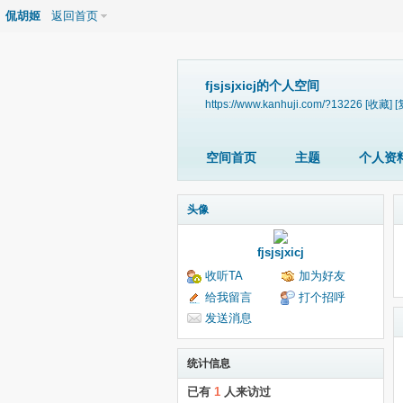
侃胡姬
返回首页
fjsjsjxicj的个人空间
https://www.kanhuji.com/?13226
[收藏]
[
空间首页
主题
个人资
头像
fjsjsjxicj
收听TA
加为好友
给我留言
打个招呼
发送消息
统计信息
已有
1
人来访过