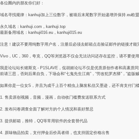
各位圈内的朋友你们好：
域名寻找规律：kanhuji加上三位数字，被墙后末尾数字开始递增并保持.eu欧
永久域名：kanhuji.com，kanhuji.top
最新备用域名：kanhuji016.eu，kanhuji015.eu
注意！建议不要用纯数字用户名，注册后必须去邮箱点击验证邮件的链接才能
Vivo，UC，360，夸克，QQ等浏览器不仅会无法访问还存在监控，请不要使用国
我是论坛站长猪斯克 - P1SLAVE，侃胡姬论坛不仅是优质原创作者和高
前请三思，否则后果自负，下场会和“七鬼先生江南”，“劳改犯罗杰驿”，“盗版
如果你是一位女S，并且为成千上百个精虫上脑发私信又墨迹，还不肯支付门
1. 售卖原创视频，音频，漫画，自动收门槛费发送联系方式
2. 发布问卷调查全面了解对方的个人情况和喜好禁忌
3. 提供邮箱，推特，QQ等常用软件的全套替代品
4. 原味物品拍卖，支付押金后价高者得，也支持固定价格出售