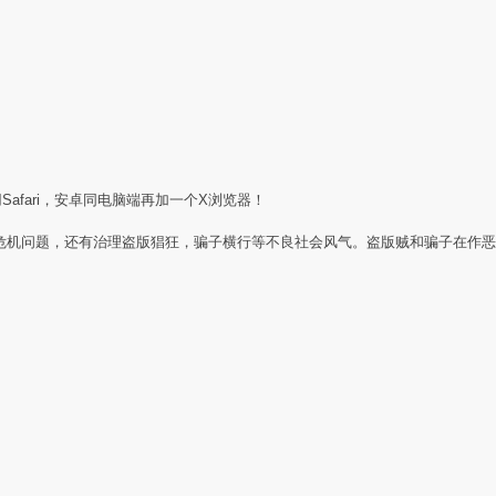
Safari，安卓同电脑端再加一个X浏览器！
任危机问题，还有治理盗版猖狂，骗子横行等不良社会风气。盗版贼和骗子在作恶
：