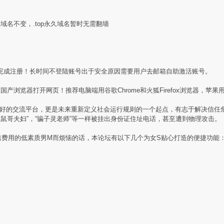
盟域名不变，.top永久域名暂时无需翻墙
完成注册！长时间不登陆账号出于安全原因需要用户去邮箱自助激活账号。
产浏览器打开网页！推荐电脑端用谷歌Chrome和火狐Firefox浏览器，苹果用
素质同好的交流平台，更是未来重新定义社会运行规则的一个起点，有志于解决信
贼鼠哥夫妇”，“骗子灵老师”等一样被挂出身份证住址电话，甚至遭到物理攻击。
槛费用的低素质男M而烦恼的话，本论坛有以下几个为女S贴心打造的便捷功能