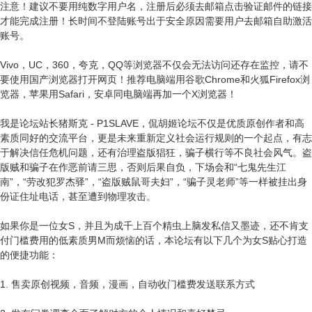
注意！建议不要用纯数字用户名，注册后必须去邮箱点击验证邮件的链接
才能完成注册！长时间不登陆账号出于安全原因需要用户去邮箱自助激活
账号。
Vivo，UC，360，夸克，QQ等浏览器不仅会无法访问还存在监控，请不
要使用国产浏览器打开网页！推荐电脑端用谷歌Chrome和火狐Firefox浏
览器，苹果用Safari，安卓同电脑端再加一个X浏览器！
我是论坛站长猪斯克 - P1SLAVE，侃胡姬论坛不仅是优质原创作者和高
素质同好的交流平台，更是未来重新定义社会运行规则的一个起点，有志
于解决信任危机问题，还有治理盗版猖狂，骗子横行等不良社会风气。盗
版贼和骗子在作恶前请三思，否则后果自负，下场会和“七鬼先生江
南”，“劳改犯罗杰驿”，“盗版贼鼠哥夫妇”，“骗子灵老师”等一样被挂出身
份证住址电话，甚至遭到物理攻击。
如果你是一位女S，并且为成千上百个精虫上脑发私信又墨迹，还不肯支
付门槛费用的低素质男M而烦恼的话，本论坛有以下几个为女S贴心打造
的便捷功能：
1. 售卖原创视频，音频，漫画，自动收门槛费发送联系方式