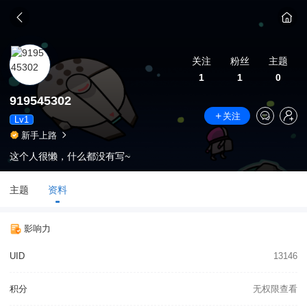
关注
粉丝
主题
1
1
0
919545302
关注
Lv1
新手上路
这个人很懒，什么都没有写~
主题
资料
影响力
UID
13146
积分
无权限查看