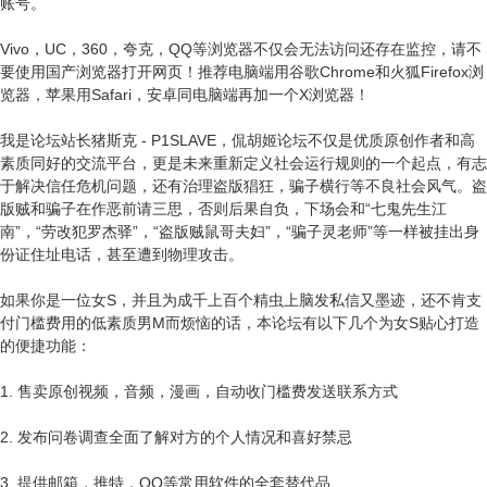
账号。
Vivo，UC，360，夸克，QQ等浏览器不仅会无法访问还存在监控，请不
要使用国产浏览器打开网页！推荐电脑端用谷歌Chrome和火狐Firefox浏
览器，苹果用Safari，安卓同电脑端再加一个X浏览器！
我是论坛站长猪斯克 - P1SLAVE，侃胡姬论坛不仅是优质原创作者和高
素质同好的交流平台，更是未来重新定义社会运行规则的一个起点，有志
于解决信任危机问题，还有治理盗版猖狂，骗子横行等不良社会风气。盗
版贼和骗子在作恶前请三思，否则后果自负，下场会和“七鬼先生江
南”，“劳改犯罗杰驿”，“盗版贼鼠哥夫妇”，“骗子灵老师”等一样被挂出身
份证住址电话，甚至遭到物理攻击。
如果你是一位女S，并且为成千上百个精虫上脑发私信又墨迹，还不肯支
付门槛费用的低素质男M而烦恼的话，本论坛有以下几个为女S贴心打造
的便捷功能：
1. 售卖原创视频，音频，漫画，自动收门槛费发送联系方式
2. 发布问卷调查全面了解对方的个人情况和喜好禁忌
3. 提供邮箱，推特，QQ等常用软件的全套替代品