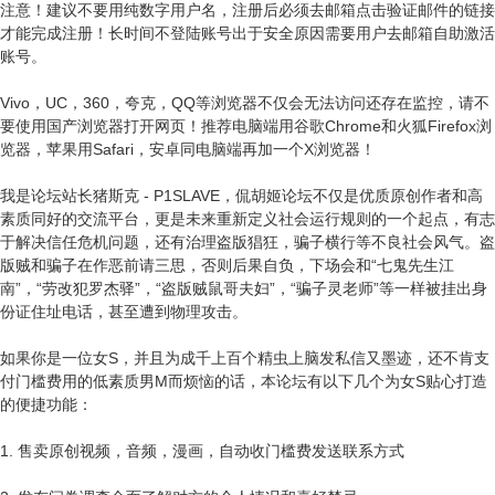
注意！建议不要用纯数字用户名，注册后必须去邮箱点击验证邮件的链接
才能完成注册！长时间不登陆账号出于安全原因需要用户去邮箱自助激活
账号。
Vivo，UC，360，夸克，QQ等浏览器不仅会无法访问还存在监控，请不
要使用国产浏览器打开网页！推荐电脑端用谷歌Chrome和火狐Firefox浏
览器，苹果用Safari，安卓同电脑端再加一个X浏览器！
我是论坛站长猪斯克 - P1SLAVE，侃胡姬论坛不仅是优质原创作者和高
素质同好的交流平台，更是未来重新定义社会运行规则的一个起点，有志
于解决信任危机问题，还有治理盗版猖狂，骗子横行等不良社会风气。盗
版贼和骗子在作恶前请三思，否则后果自负，下场会和“七鬼先生江
南”，“劳改犯罗杰驿”，“盗版贼鼠哥夫妇”，“骗子灵老师”等一样被挂出身
份证住址电话，甚至遭到物理攻击。
如果你是一位女S，并且为成千上百个精虫上脑发私信又墨迹，还不肯支
付门槛费用的低素质男M而烦恼的话，本论坛有以下几个为女S贴心打造
的便捷功能：
1. 售卖原创视频，音频，漫画，自动收门槛费发送联系方式