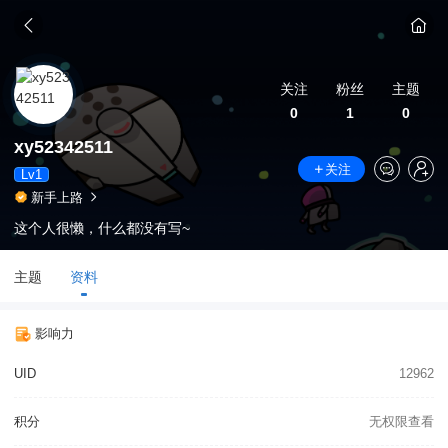
关注
粉丝
主题
0
1
0
xy52342511
关注
Lv1
新手上路
这个人很懒，什么都没有写~
主题
资料
影响力
UID
12962
积分
无权限查看