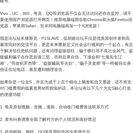
账号。
Vivo，UC，360，夸克，QQ等浏览器不仅会无法访问还存在监控，请不
要使用国产浏览器打开网页！推荐电脑端用谷歌Chrome和火狐Firefox浏
览器，苹果用Safari，安卓同电脑端再加一个X浏览器！
我是论坛站长猪斯克 - P1SLAVE，侃胡姬论坛不仅是优质原创作者和高
素质同好的交流平台，更是未来重新定义社会运行规则的一个起点，有志
于解决信任危机问题，还有治理盗版猖狂，骗子横行等不良社会风气。盗
版贼和骗子在作恶前请三思，否则后果自负，下场会和“七鬼先生江
南”，“劳改犯罗杰驿”，“盗版贼鼠哥夫妇”，“骗子灵老师”等一样被挂出身
份证住址电话，甚至遭到物理攻击。
如果你是一位女S，并且为成千上百个精虫上脑发私信又墨迹，还不肯支
付门槛费用的低素质男M而烦恼的话，本论坛有以下几个为女S贴心打造
的便捷功能：
1. 售卖原创视频，音频，漫画，自动收门槛费发送联系方式
2. 发布问卷调查全面了解对方的个人情况和喜好禁忌
3. 提供邮箱，推特，QQ等常用软件的全套替代品