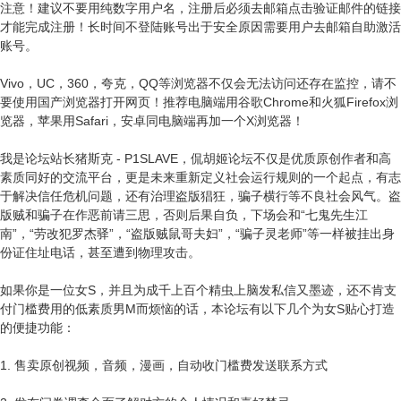
注意！建议不要用纯数字用户名，注册后必须去邮箱点击验证邮件的链接
才能完成注册！长时间不登陆账号出于安全原因需要用户去邮箱自助激活
账号。
Vivo，UC，360，夸克，QQ等浏览器不仅会无法访问还存在监控，请不
要使用国产浏览器打开网页！推荐电脑端用谷歌Chrome和火狐Firefox浏
览器，苹果用Safari，安卓同电脑端再加一个X浏览器！
我是论坛站长猪斯克 - P1SLAVE，侃胡姬论坛不仅是优质原创作者和高
素质同好的交流平台，更是未来重新定义社会运行规则的一个起点，有志
于解决信任危机问题，还有治理盗版猖狂，骗子横行等不良社会风气。盗
版贼和骗子在作恶前请三思，否则后果自负，下场会和“七鬼先生江
南”，“劳改犯罗杰驿”，“盗版贼鼠哥夫妇”，“骗子灵老师”等一样被挂出身
份证住址电话，甚至遭到物理攻击。
如果你是一位女S，并且为成千上百个精虫上脑发私信又墨迹，还不肯支
付门槛费用的低素质男M而烦恼的话，本论坛有以下几个为女S贴心打造
的便捷功能：
1. 售卖原创视频，音频，漫画，自动收门槛费发送联系方式