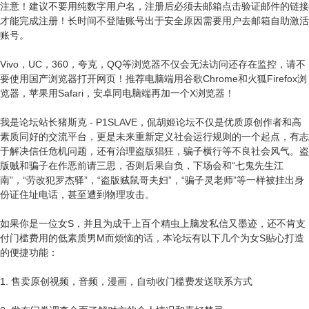
注意！建议不要用纯数字用户名，注册后必须去邮箱点击验证邮件的链接
才能完成注册！长时间不登陆账号出于安全原因需要用户去邮箱自助激活
账号。
Vivo，UC，360，夸克，QQ等浏览器不仅会无法访问还存在监控，请不
要使用国产浏览器打开网页！推荐电脑端用谷歌Chrome和火狐Firefox浏
览器，苹果用Safari，安卓同电脑端再加一个X浏览器！
我是论坛站长猪斯克 - P1SLAVE，侃胡姬论坛不仅是优质原创作者和高
素质同好的交流平台，更是未来重新定义社会运行规则的一个起点，有志
于解决信任危机问题，还有治理盗版猖狂，骗子横行等不良社会风气。盗
版贼和骗子在作恶前请三思，否则后果自负，下场会和“七鬼先生江
南”，“劳改犯罗杰驿”，“盗版贼鼠哥夫妇”，“骗子灵老师”等一样被挂出身
份证住址电话，甚至遭到物理攻击。
如果你是一位女S，并且为成千上百个精虫上脑发私信又墨迹，还不肯支
付门槛费用的低素质男M而烦恼的话，本论坛有以下几个为女S贴心打造
的便捷功能：
1. 售卖原创视频，音频，漫画，自动收门槛费发送联系方式