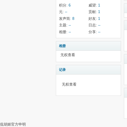
积分:
6
威望:
1
元:
--
贡献:
1
发声筒:
8
好友:
1
主题:
--
日志:
--
相册:
--
分享:
--
相册
无权查看
记录
无权查看
侃胡姬官方申明