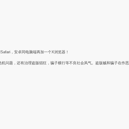
Safari，安卓同电脑端再加一个X浏览器！
任危机问题，还有治理盗版猖狂，骗子横行等不良社会风气。盗版贼和骗子在作恶
：