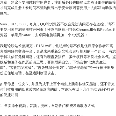
注意！建议不要用纯数字用户名，注册后必须去邮箱点击验证邮件的链接
才能完成注册！长时间不登陆账号出于安全原因需要用户去邮箱自助激活
账号。
Vivo，UC，360，夸克，QQ等浏览器不仅会无法访问还存在监控，请不
要使用国产浏览器打开网页！推荐电脑端用谷歌Chrome和火狐Firefox浏
览器，苹果用Safari，安卓同电脑端再加一个X浏览器！
我是论坛站长猪斯克 - P1SLAVE，侃胡姬论坛不仅是优质原创作者和高
素质同好的交流平台，更是未来重新定义社会运行规则的一个起点，有志
于解决信任危机问题，还有治理盗版猖狂，骗子横行等不良社会风气。盗
版贼和骗子在作恶前请三思，否则后果自负，下场会和“七鬼先生江
南”，“劳改犯罗杰驿”，“盗版贼鼠哥夫妇”，“骗子灵老师”等一样被挂出身
份证住址电话，甚至遭到物理攻击。
如果你是一位女S，并且为成千上百个精虫上脑发私信又墨迹，还不肯支
付门槛费用的低素质男M而烦恼的话，本论坛有以下几个为女S贴心打造
的便捷功能：
1. 售卖原创视频，音频，漫画，自动收门槛费发送联系方式