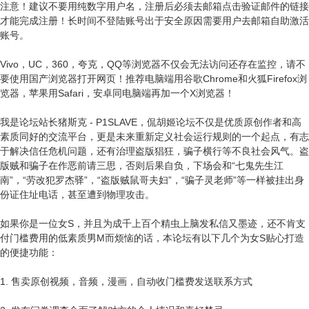
注意！建议不要用纯数字用户名，注册后必须去邮箱点击验证邮件的链接
才能完成注册！长时间不登陆账号出于安全原因需要用户去邮箱自助激活
账号。
Vivo，UC，360，夸克，QQ等浏览器不仅会无法访问还存在监控，请不
要使用国产浏览器打开网页！推荐电脑端用谷歌Chrome和火狐Firefox浏
览器，苹果用Safari，安卓同电脑端再加一个X浏览器！
我是论坛站长猪斯克 - P1SLAVE，侃胡姬论坛不仅是优质原创作者和高
素质同好的交流平台，更是未来重新定义社会运行规则的一个起点，有志
于解决信任危机问题，还有治理盗版猖狂，骗子横行等不良社会风气。盗
版贼和骗子在作恶前请三思，否则后果自负，下场会和“七鬼先生江
南”，“劳改犯罗杰驿”，“盗版贼鼠哥夫妇”，“骗子灵老师”等一样被挂出身
份证住址电话，甚至遭到物理攻击。
如果你是一位女S，并且为成千上百个精虫上脑发私信又墨迹，还不肯支
付门槛费用的低素质男M而烦恼的话，本论坛有以下几个为女S贴心打造
的便捷功能：
1. 售卖原创视频，音频，漫画，自动收门槛费发送联系方式